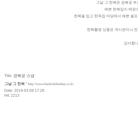
그날 그 한복은 경복궁 
예쁜 한복집이 매장
한복을 입고 한옥집 마당에서 예쁜 셀프
한복촬영 상품은 게시판이나 전
감사합니
경복궁 스냅
Title:
그날 그 한복
*
http://www.hanbokthatday.co.kr
Date: 2019-03-08 17:28
Hit: 2213