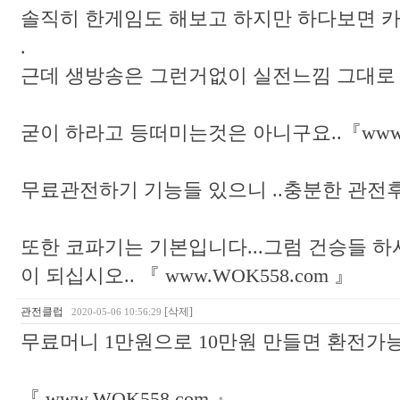
솔직히 한게임도 해보고 하지만 하다보면 
.
근데 생방송은 그런거없이 실전느낌 그대로
굳이 하라고 등떠미는것은 아니구요..『www.W
무료관전하기 기능들 있으니 ..충분한 관전후
또한 코파기는 기본입니다...그럼 건승들 하
이 되십시오.. 『 www.WOK558.com 』
관전클럽
[삭제]
2020-05-06 10:56:29
무료머니 1만원으로 10만원 만들면 환전가
『 www.WOK558.com 』