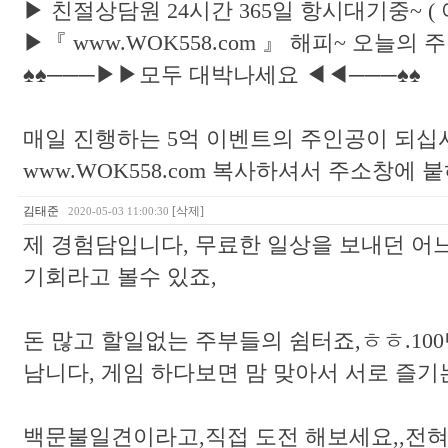
▶ 친절상담원 24시간 365일 항시대기중~ 
▶『 www.WOK558.com 』 해피~ 오늘
♠♠───▶▶모두 대박나세요 ◀◀───♠♠
매일 진행하는 5억 이벤트의 주인공이 되십시오..
www.WOK558.com 복사하셔서 주소창에 
김태준
[삭제]
2020-05-03 11:00:30
제 경험담입니다, 무료한 일상을 보내던 어
기회라고 볼수 있죠,
돈 많고 할일없는 주부들의 쉼터죠,ㅎㅎ.100
남니다, 게임 하다보면 맘 맞아서 서로 즐기는
백문불일견이라고,직접 도전 해보세요,,전혀