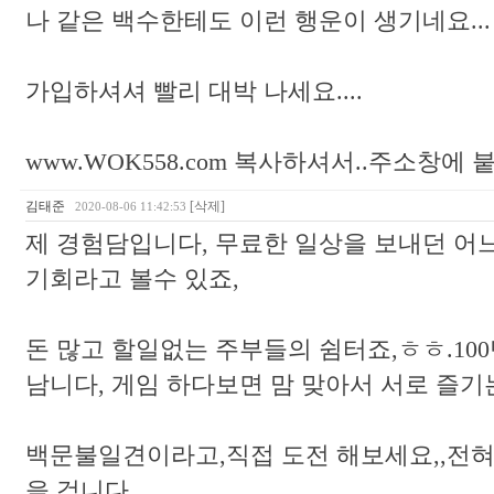
나 같은 백수한테도 이런 행운이 생기네요..
가입하셔셔 빨리 대박 나세요....
www.WOK558.com 복사하셔서..주소창에
김태준
[삭제]
2020-08-06 11:42:53
제 경험담입니다, 무료한 일상을 보내던 어
기회라고 볼수 있죠,
돈 많고 할일없는 주부들의 쉼터죠,ㅎㅎ.100
남니다, 게임 하다보면 맘 맞아서 서로 즐기는
백문불일견이라고,직접 도전 해보세요,,전혀
을 검니다..