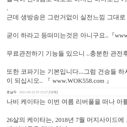
.
근데 생방송은 그런거없이 실전느낌 그대로
굳이 하라고 등떠미는것은 아니구요..『www.W
무료관전하기 기능들 있으니 ..충분한 관전후
또한 코파기는 기본입니다...그럼 건승들 하
이 되십시오.. 『 www.WOK558.com 』
호날두
[삭제]
2021-05-22 07:13:27
나비 케이타는 이번 여름 리버풀을 떠나 아
26살의 케이타는, 2018년 7월 머지사이드