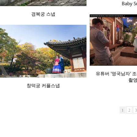
Baby S
경복궁 스냅
유튜버 '영국남자' 
촬
창덕궁 커플스냅
1
2
3