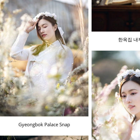
한옥집 내
Gyeongbok Palace Snap