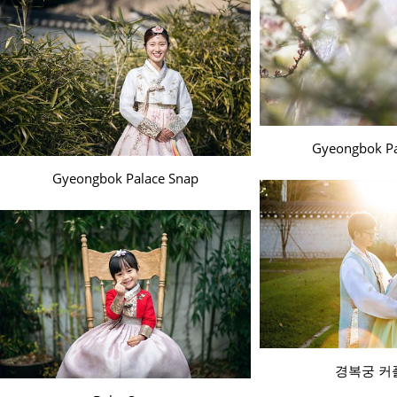
Gyeongbok Pa
Gyeongbok Palace Snap
경복궁 커