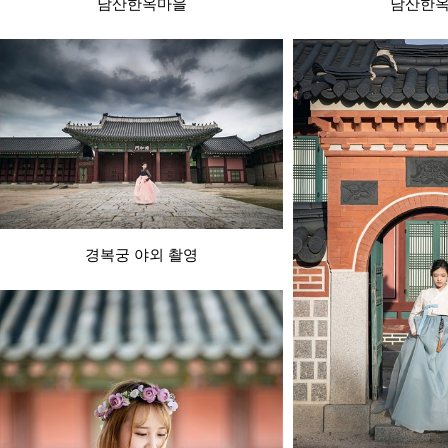
남산한옥마을
남산한
경복궁 야외 촬영