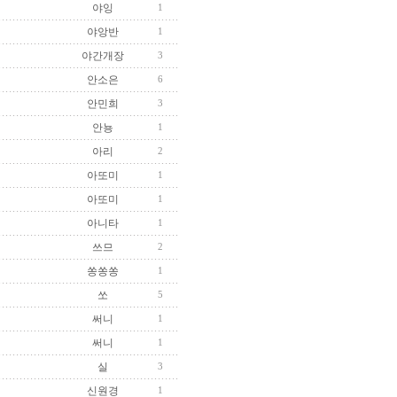
야잉
1
야앙반
1
야간개장
3
안소은
6
안민희
3
안뇽
1
아리
2
아또미
1
아또미
1
아니타
1
쓰므
2
쏭쏭쏭
1
쏘
5
써니
1
써니
1
실
3
신원경
1