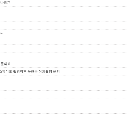
나요??
다
영 문의요
시경 스튜디오 촬영직후 운현궁 야외촬영 문의