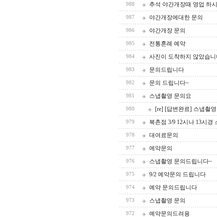
추석 야간개장때 영업 하시
988
야간개장에대한 문의
987
야간개장 문의
986
전통혼례 예약
985
사진이 도착하지 않았습니
984
문의드립니다
983
문의 드립니다~
982
스냅촬영 문의요
981
[re] [답변완료] 스냅촬
980
북촌점 3/9 12시나 13
979
대여료문의
978
에약문의
977
스냅촬영 문의드립니다~
976
9/2 예약문의 드립니다
975
예약 문의드립니다
974
스냅촬영 문의
973
예약문의드려용
972