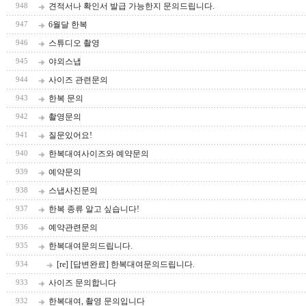
견적서나 확인서 발급 가능한지 문의드립니다.
948
6월달 한복
947
스튜디오 촬영
946
야외스냅
945
사이즈 관련문의
944
한복 문의
943
촬영문의
942
질문있어요!
941
한복대여사이즈와 예약문의
940
예약문의
939
스냅사진문의
938
한복 종류 알고 싶습니다!
937
예약관련문의
936
한복대여문의드립니다.
935
[re] [답변완료] 한복대여문의드립니다.
934
사이즈 문의합니다
933
한복대여, 촬영 문의입니다
932