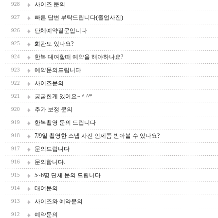
사이즈 문의
928
빠른 답변 부탁드립니다(졸업사진)
927
단체예약질문입니다
926
화관도 있나요?
925
한복 대여할때 예약을 해야하나요?
924
예약문의드립니다
923
사이즈문의
922
궁굼한게 있어요~ ^ ^*
921
추가 보정 문의
920
한복촬영 문의 드립니다
919
7/9일 촬영한 스냅 사진 언제쯤 받아볼 수 있나요?
918
문의드립니다
917
문의합니다.
916
5~6명 단체 문의 드립니다
915
대여문의
914
사이즈와 예약문의
913
예약문의
912