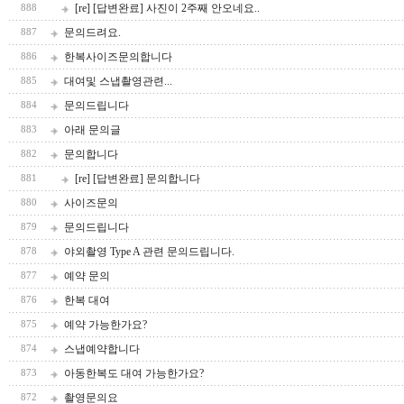
[re] [답변완료] 사진이 2주째 안오네요..
888
문의드려요.
887
한복사이즈문의합니다
886
대여및 스냅촬영관련...
885
문의드립니다
884
아래 문의글
883
문의합니다
882
[re] [답변완료] 문의합니다
881
사이즈문의
880
문의드립니다
879
야외촬영 Type A 관련 문의드립니다.
878
예약 문의
877
한복 대여
876
예약 가능한가요?
875
스냅예약합니다
874
아동한복도 대여 가능한가요?
873
촬영문의요
872