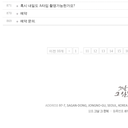
혹시 내일도 A타입 촬영가능한가요?
871
예약
870
예약 문의.
869
이전 10개
<
1
...
11
12
13
14
15
1