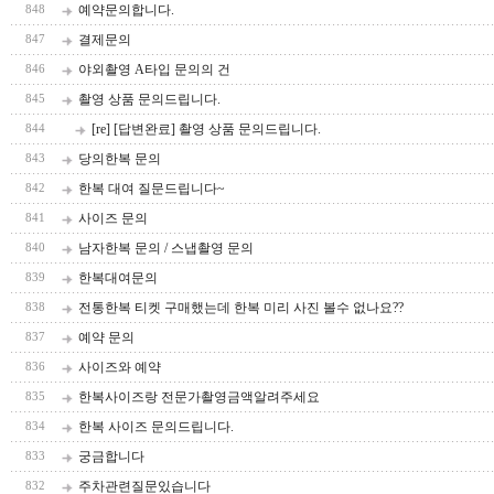
예약문의합니다.
848
결제문의
847
야외촬영 A타입 문의의 건
846
촬영 상품 문의드립니다.
845
[re] [답변완료] 촬영 상품 문의드립니다.
844
당의한복 문의
843
한복 대여 질문드립니다~
842
사이즈 문의
841
남자한복 문의 / 스냅촬영 문의
840
한복대여문의
839
전통한복 티켓 구매했는데 한복 미리 사진 볼수 없나요??
838
예약 문의
837
사이즈와 예약
836
한복사이즈랑 전문가촬영금액알려주세요
835
한복 사이즈 문의드립니다.
834
궁금합니다
833
주차관련질문있습니다
832