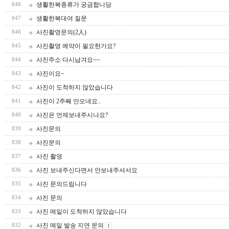
생활한복종류가 궁금합니당
848
생활한복대여 질문
847
사진촬영문의(2人)
846
사진촬영 예약이 필요한가요?
845
사진주소 다시남겨요~~
844
사진이요~
843
사진이 도착하지 않았습니다
842
사진이 2주째 안오네요..
841
사진은 언제보내주시나요?
840
사진문의
839
사진문의
838
사진 촬영
837
사진 보내주신다면서 안보내주셔서요
836
사진 문의드립니다
835
사진 문의
834
사진 메일이 도착하지 않았습니다
833
사진 메일 발송 지연 문의
832
1