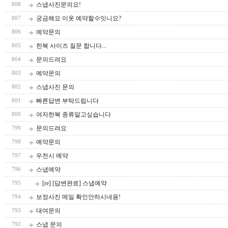
스냅사진문의요!
808
궁금해요 이옷 예약할수잇니요?
807
예약문의
806
한복 사이즈 질문 합니다...
805
문의드려요
804
예약문의
803
스냅사진 문의
802
빠른답변 부탁드립니다
801
여자한복 종류알고싶습니다
800
문의드려요
799
예약문의
798
우천시 예약
797
스냅예약
796
[re] [답변완료] 스냅예약
795
보정사진 메일 확인안하시네용!
794
대여문의
793
스냅 문의
792