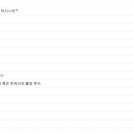
업 하시나요??
다~
내 혹은 한옥야외 촬영 문의