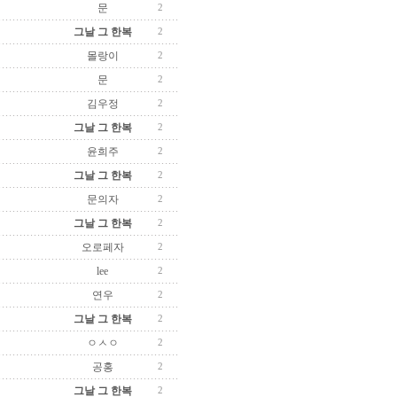
문
2
그날 그 한복
2
몰랑이
2
문
2
김우정
2
그날 그 한복
2
윤희주
2
그날 그 한복
2
문의자
2
그날 그 한복
2
오로페자
2
lee
2
연우
2
그날 그 한복
2
ㅇㅅㅇ
2
공홍
2
그날 그 한복
2