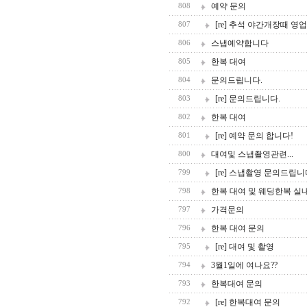
예약 문의
808
[re] 추석 야간개장때 영
807
스냅예약합니다
806
한복 대여
805
문의드립니다.
804
[re] 문의드립니다.
803
한복 대여
802
[re] 예약 문의 합니다!
801
대여및 스냅촬영관련...
800
[re] 스냅촬영 문의드립니
799
한복 대여 및 웨딩한복 실
798
가격문의
797
한복 대여 문의
796
[re] 대여 및 촬영
795
3월1일에 여나요??
794
한복대여 문의
793
[re] 한복대여 문의
792