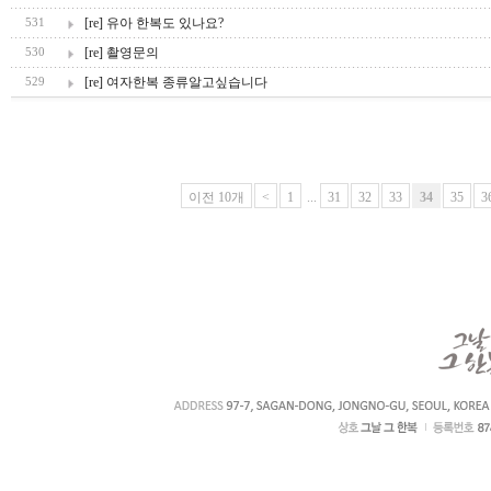
[re] 유아 한복도 있나요?
531
[re] 촬영문의
530
[re] 여자한복 종류알고싶습니다
529
이전 10개
<
1
...
31
32
33
34
35
3