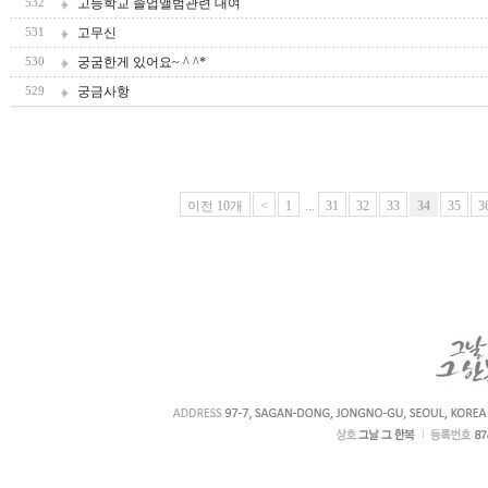
고등학교 졸업앨범관련 대여
532
고무신
531
궁굼한게 있어요~ ^ ^*
530
궁금사항
529
이전 10개
<
1
...
31
32
33
34
35
3