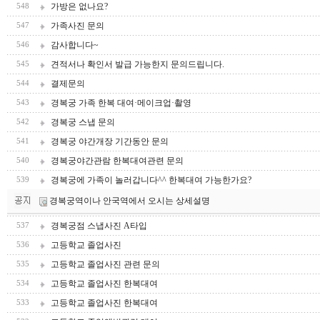
가방은 없나요?
548
가족사진 문의
547
감사합니다~
546
견적서나 확인서 발급 가능한지 문의드립니다.
545
결제문의
544
경복궁 가족 한복 대여·메이크업·촬영
543
경복궁 스냅 문의
542
경복궁 야간개장 기간동안 문의
541
경복궁야간관람 한복대여관련 문의
540
경복궁에 가족이 놀러갑니다^^ 한복대여 가능한가요?
539
경복궁역이나 안국역에서 오시는 상세설명
경복궁점 스냅사진 A타입
537
고등학교 졸업사진
536
고등학교 졸업사진 관련 문의
535
고등학교 졸업사진 한복대여
534
고등학교 졸업사진 한복대여
533