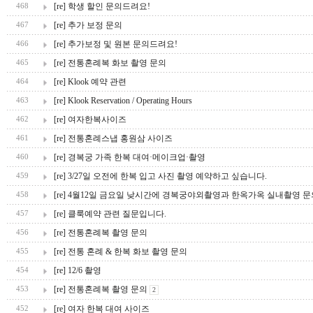
[re] 학생 할인 문의드려요!
468
[re] 추가 보정 문의
467
[re] 추가보정 및 원본 문의드려요!
466
[re] 전통혼례복 화보 촬영 문의
465
[re] Klook 예약 관련
464
[re] Klook Reservation / Operating Hours
463
[re] 여자한복사이즈
462
[re] 전통혼례스냅 홍원삼 사이즈
461
[re] 경복궁 가족 한복 대여·메이크업·촬영
460
[re] 3/27일 오전에 한복 입고 사진 촬영 예약하고 싶습니다.
459
[re] 4월12일 금요일 낮시간에 경복궁야외촬영과 한옥가옥 실내촬영 문
458
[re] 클룩예약 관련 질문입니다.
457
[re] 전통혼례복 촬영 문의
456
[re] 전통 혼례 & 한복 화보 촬영 문의
455
[re] 12/6 촬영
454
[re] 전통혼례복 촬영 문의
453
2
[re] 여자 한복 대여 사이즈
452