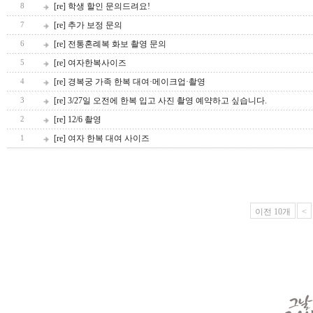
[re] 학생 할인 문의드려요!
8
[re] 추가 보정 문의
7
[re] 전통혼례복 화보 촬영 문의
6
[re] 여자한복사이즈
5
[re] 경복궁 가족 한복 대여·메이크업·촬영
4
[re] 3/27일 오전에 한복 입고 사진 촬영 예약하고 싶습니다.
3
[re] 12/6 촬영
2
[re] 여자 한복 대여 사이즈
1
이전 10개
<